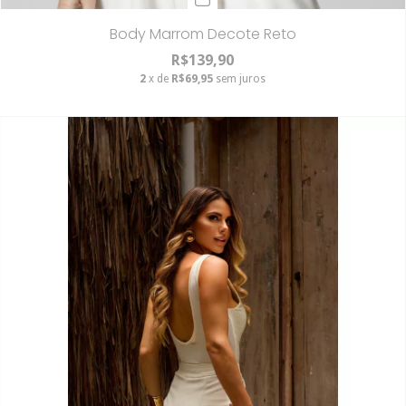
Body Marrom Decote Reto
R$139,90
2
x de
R$69,95
sem juros