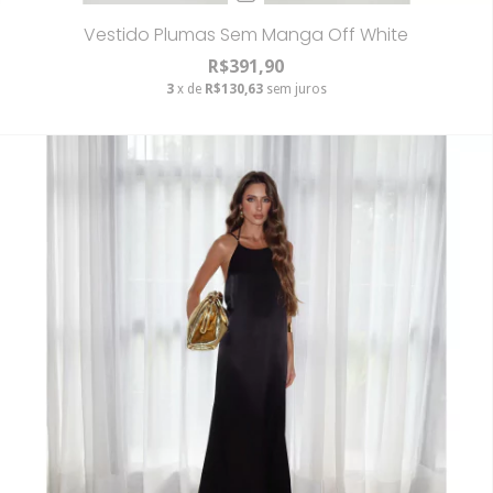
Vestido Plumas Sem Manga Off White
R$391,90
3
x de
R$130,63
sem juros