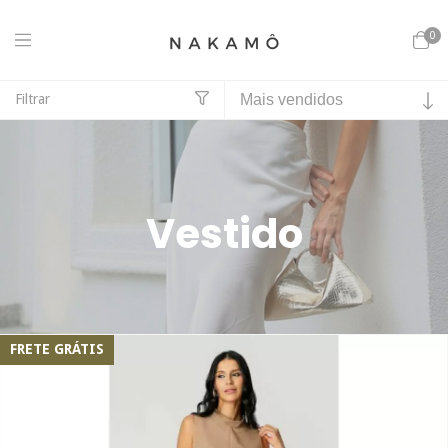
0
Filtrar
Início
>
Roupas
>
Vestido
Vestido
FRETE GRÁTIS