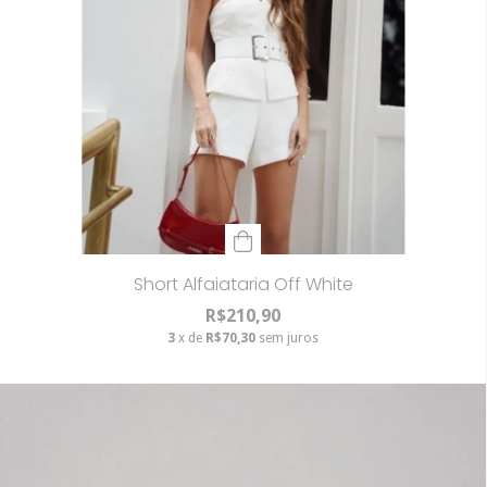
Short Alfaiataria Off White
R$210,90
3
x de
R$70,30
sem juros