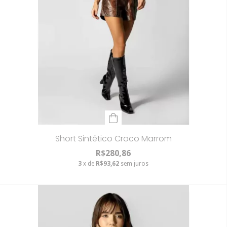
Short Sintético Croco Marrom
R$280,86
3
x de
R$93,62
sem juros