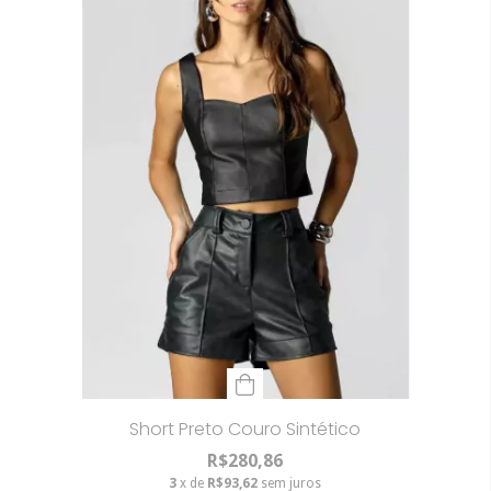
Short Preto Couro Sintético
R$280,86
3
x de
R$93,62
sem juros