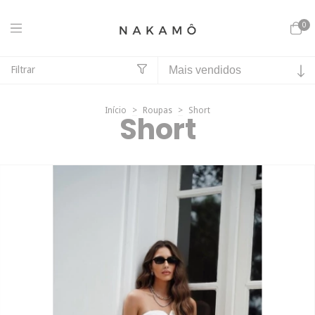
0
Filtrar
Início
>
Roupas
>
Short
Short