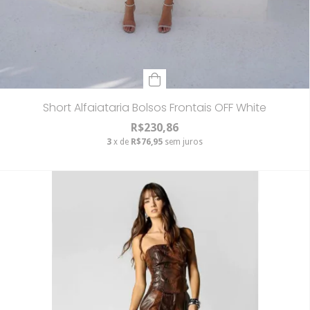
Short Alfaiataria Bolsos Frontais OFF White
R$230,86
3
x de
R$76,95
sem juros